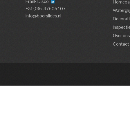
Frank Disco
Homepa
+31 (0)6-37605407
Watergli
info@boerslides.nl
Decorati
Inspecti
Over on
Contact