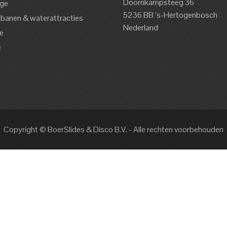
Doornkampsteeg 36
ge
5236 BB ‘s-Hertogenbosch
jbanen & waterattracties
Nederland
e
e
s
Copyright © BoerSlides & Disco B.V. - Alle rechten voorbehouden